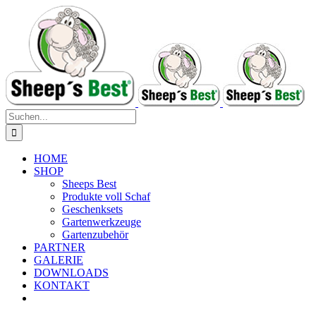
Zum
Inhalt
springen
Suche
nach:
HOME
SHOP
Sheeps Best
Produkte voll Schaf
Geschenksets
Gartenwerkzeuge
Gartenzubehör
PARTNER
GALERIE
DOWNLOADS
KONTAKT