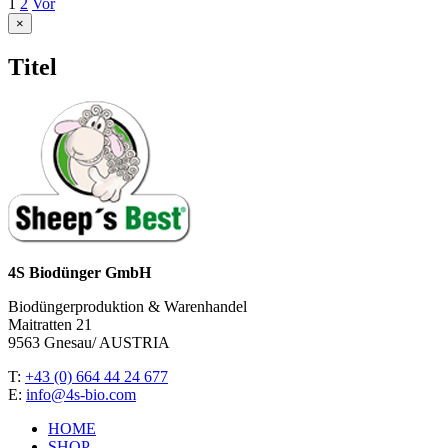
1
2
Vor
Close
×
product
quick
Titel
view
4S Biodünger GmbH
Biodüngerproduktion & Warenhandel
Maitratten 21
9563 Gnesau/ AUSTRIA
T:
+43 (0) 664 44 24 677
E:
info@4s-bio.com
HOME
SHOP