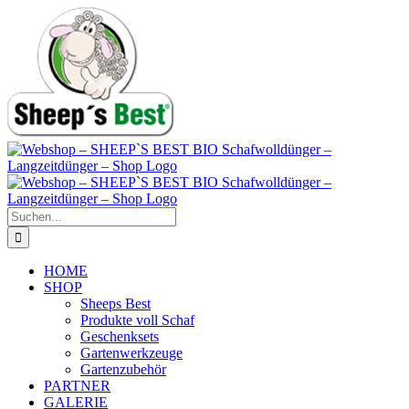
Zum
Inhalt
springen
Suche
nach:
HOME
SHOP
Sheeps Best
Produkte voll Schaf
Geschenksets
Gartenwerkzeuge
Gartenzubehör
PARTNER
GALERIE