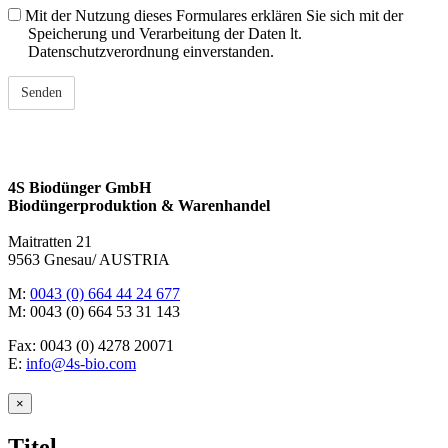
Mit der Nutzung dieses Formulares erklären Sie sich mit der
Speicherung und Verarbeitung der Daten lt.
Datenschutzverordnung einverstanden.
4S Biodünger GmbH
Biodüngerproduktion & Warenhandel
Maitratten 21
9563 Gnesau/ AUSTRIA
M:
0043 (0) 664 44 24 677
M: 0043 (0) 664 53 31 143
Fax: 0043 (0) 4278 20071
E:
info@4s-bio.com
Close
×
product
quick
Titel
view