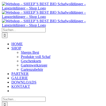
Zum
Inhalt
springen
Suche
nach:
HOME
SHOP
Sheeps Best
Produkte voll Schaf
Geschenksets
Gartenwerkzeuge
Gartenzubehör
PARTNER
GALERIE
DOWNLOADS
KONTAKT
Suche
nach: