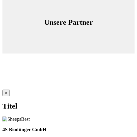
Unsere Partner
Close
×
product
quick
Titel
view
4S Biodünger GmbH