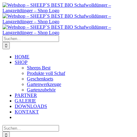
Zum
Inhalt
springen
Suche
nach:
HOME
SHOP
Sheeps Best
Produkte voll Schaf
Geschenksets
Gartenwerkzeuge
Gartenzubehör
PARTNER
GALERIE
DOWNLOADS
KONTAKT
Suche
nach: