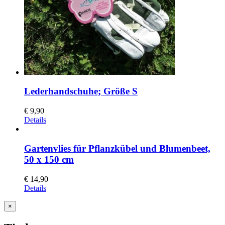
Lederhandschuhe; Größe S
€
9,90
Details
Gartenvlies für Pflanzkübel und Blumenbeet,
50 x 150 cm
€
14,90
Details
Close
×
product
quick