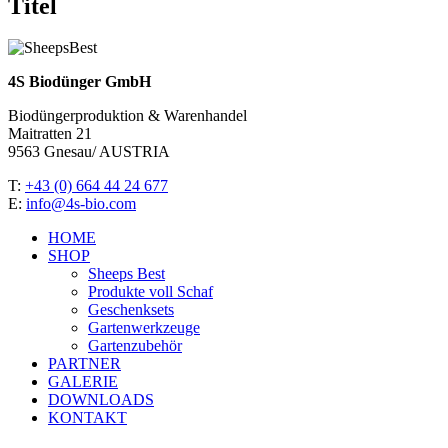
Titel
view
4S Biodünger GmbH
Biodüngerproduktion & Warenhandel
Maitratten 21
9563 Gnesau/ AUSTRIA
T:
+43 (0) 664 44 24 677
E:
info@4s-bio.com
HOME
SHOP
Sheeps Best
Produkte voll Schaf
Geschenksets
Gartenwerkzeuge
Gartenzubehör
PARTNER
GALERIE
DOWNLOADS
KONTAKT