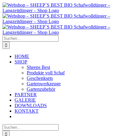
Zum
Inhalt
springen
Suche
nach:
HOME
SHOP
Sheeps Best
Produkte voll Schaf
Geschenksets
Gartenwerkzeuge
Gartenzubehör
PARTNER
GALERIE
DOWNLOADS
KONTAKT
Suche
nach: