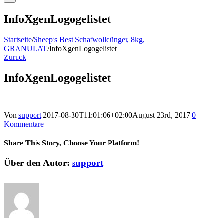
InfoXgenLogogelistet
Startseite
/
Sheep’s Best Schafwolldünger, 8kg,
GRANULAT
/
InfoXgenLogogelistet
Zurück
InfoXgenLogogelistet
Von
support
|
2017-08-30T11:01:06+02:00
August 23rd, 2017
|
0
Kommentare
Share This Story, Choose Your Platform!
Facebook
Twitter
Reddit
LinkedIn
WhatsApp
Telegram
Tumblr
Pinterest
Vk
Xing
E-
Über den Autor:
support
Mail