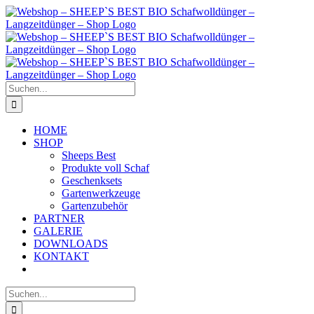
Zum
Inhalt
springen
Suche
nach:
HOME
SHOP
Sheeps Best
Produkte voll Schaf
Geschenksets
Gartenwerkzeuge
Gartenzubehör
PARTNER
GALERIE
DOWNLOADS
KONTAKT
Suche
nach: