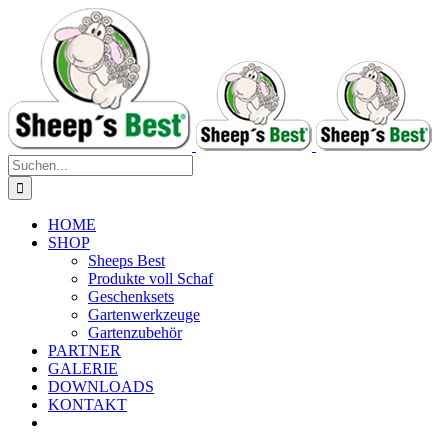
Zum
Inhalt
springen
Suche
nach:
HOME
SHOP
Sheeps Best
Produkte voll Schaf
Geschenksets
Gartenwerkzeuge
Gartenzubehör
PARTNER
GALERIE
DOWNLOADS
KONTAKT