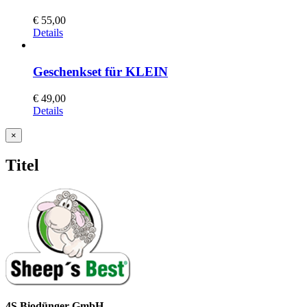
€
55,00
Details
Geschenkset für KLEIN
€
49,00
Details
Close
×
product
quick
Titel
view
4S Biodünger GmbH