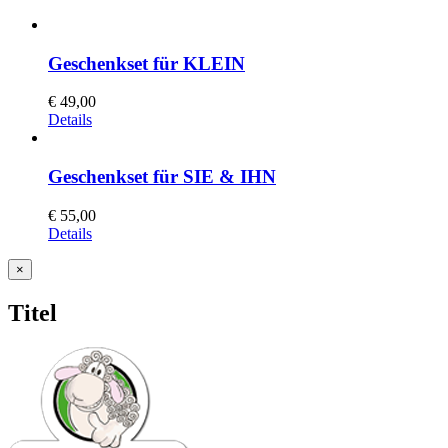
Geschenkset für KLEIN
€
49,00
Details
Geschenkset für SIE & IHN
€
55,00
Details
Close
×
product
quick
Titel
view