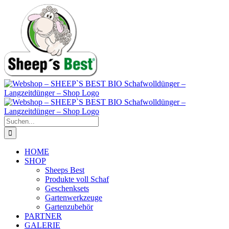
Zum
Inhalt
springen
Suche
nach:
HOME
SHOP
Sheeps Best
Produkte voll Schaf
Geschenksets
Gartenwerkzeuge
Gartenzubehör
PARTNER
GALERIE