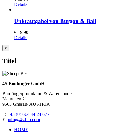
Details
Unkrautgabel von Burgon & Ball
€
19,90
Details
Close
×
product
quick
Titel
view
4S Biodünger GmbH
Biodüngerproduktion & Warenhandel
Maitratten 21
9563 Gnesau/ AUSTRIA
T:
+43 (0) 664 44 24 677
E:
info@4s-bio.com
HOME