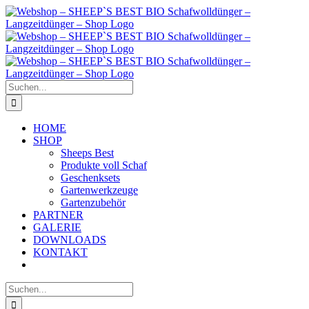
Zum
Inhalt
springen
Suche
nach:
HOME
SHOP
Sheeps Best
Produkte voll Schaf
Geschenksets
Gartenwerkzeuge
Gartenzubehör
PARTNER
GALERIE
DOWNLOADS
KONTAKT
Suche
nach: