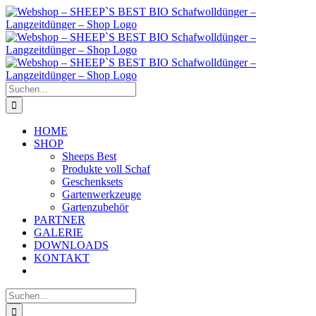
Zum
Inhalt
springen
Suche
nach:
HOME
SHOP
Sheeps Best
Produkte voll Schaf
Geschenksets
Gartenwerkzeuge
Gartenzubehör
PARTNER
GALERIE
DOWNLOADS
KONTAKT
Suche
nach: