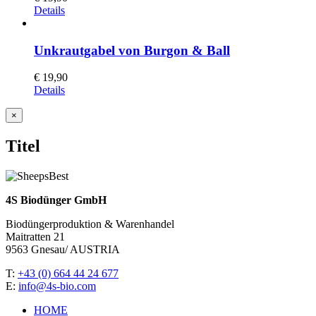
Details
Unkrautgabel von Burgon & Ball
€
19,90
Details
Close
×
product
quick
Titel
view
4S Biodünger GmbH
Biodüngerproduktion & Warenhandel
Maitratten 21
9563 Gnesau/ AUSTRIA
T:
+43 (0) 664 44 24 677
E:
info@4s-bio.com
HOME