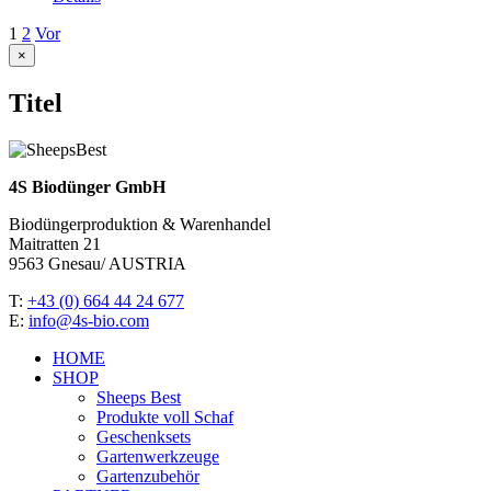
1
2
Vor
Close
×
product
quick
Titel
view
4S Biodünger GmbH
Biodüngerproduktion & Warenhandel
Maitratten 21
9563 Gnesau/ AUSTRIA
T:
+43 (0) 664 44 24 677
E:
info@4s-bio.com
HOME
SHOP
Sheeps Best
Produkte voll Schaf
Geschenksets
Gartenwerkzeuge
Gartenzubehör