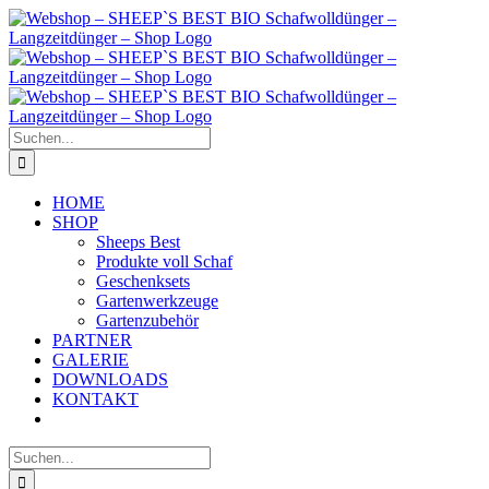
Zum
Inhalt
springen
Suche
nach:
HOME
SHOP
Sheeps Best
Produkte voll Schaf
Geschenksets
Gartenwerkzeuge
Gartenzubehör
PARTNER
GALERIE
DOWNLOADS
KONTAKT
Suche
nach: