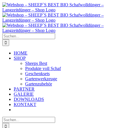
Zum
Inhalt
springen
Suche
nach:
HOME
SHOP
Sheeps Best
Produkte voll Schaf
Geschenksets
Gartenwerkzeuge
Gartenzubehör
PARTNER
GALERIE
DOWNLOADS
KONTAKT
Suche
nach: