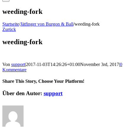
weeding-fork
Startseite
/
Jätfinger von Burgon & Ball
/
weeding-fork
Zurück
weeding-fork
Von
support
|
2017-11-03T14:26:26+01:00
November 3rd, 2017
|
0
Kommentare
Share This Story, Choose Your Platform!
Facebook
Twitter
Reddit
LinkedIn
WhatsApp
Telegram
Tumblr
Pinterest
Vk
Xing
E-
Über den Autor:
support
Mail