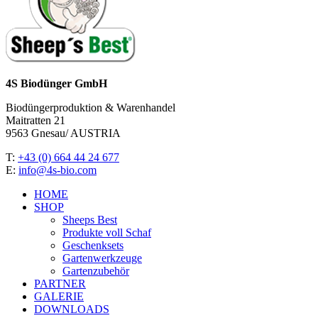
4S Biodünger GmbH
Biodüngerproduktion & Warenhandel
Maitratten 21
9563 Gnesau/ AUSTRIA
T:
+43 (0) 664 44 24 677
E:
info@4s-bio.com
HOME
SHOP
Sheeps Best
Produkte voll Schaf
Geschenksets
Gartenwerkzeuge
Gartenzubehör
PARTNER
GALERIE
DOWNLOADS