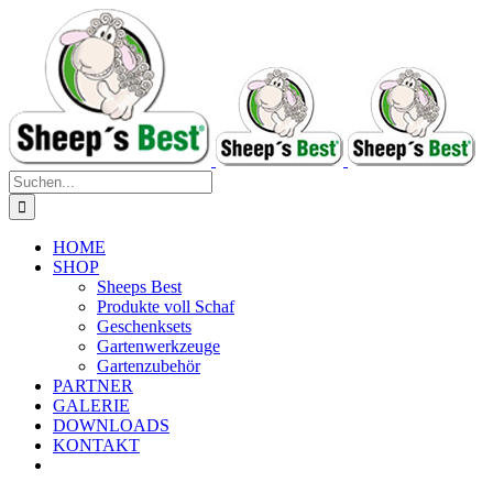
Zum
Inhalt
springen
Suche
nach:
HOME
SHOP
Sheeps Best
Produkte voll Schaf
Geschenksets
Gartenwerkzeuge
Gartenzubehör
PARTNER
GALERIE
DOWNLOADS
KONTAKT