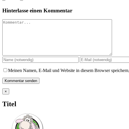
Hinterlasse einen Kommentar
Kommentar
Meinen Namen, E-Mail und Website in diesem Browser speichern,
Close
×
product
quick
Titel
view