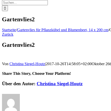
Suche
nach:
Gartenvlies2
Startseite
/
Gartenvlies für Pflanzkübel und Blumenbeet, 14 x 200 cm
/
G
Zurück
Gartenvlies2
Von
Christina Siegel-Houtz
|
2017-10-26T14:58:05+02:00
Oktober 26t
Share This Story, Choose Your Platform!
Facebook
Twitter
Reddit
LinkedIn
WhatsApp
Telegram
Tumblr
Pinterest
Vk
Xing
E-
Über den Autor:
Christina Siegel-Houtz
Mail