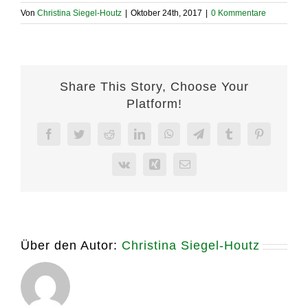
Von
Christina Siegel-Houtz
|
Oktober 24th, 2017
|
0 Kommentare
Share This Story, Choose Your
Platform!
Facebook
Twitter
Reddit
LinkedIn
WhatsApp
Telegram
Tumblr
Pinterest
Vk
Xing
E-
Mail
Über den Autor:
Christina Siegel-Houtz