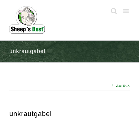
Zum
Inhalt
springen
unkrautgabel
Zurück
unkrautgabel