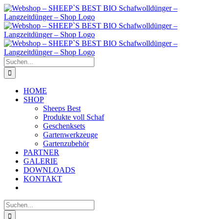
Zum
Inhalt
springen
Suche
nach:
HOME
SHOP
Sheeps Best
Produkte voll Schaf
Geschenksets
Gartenwerkzeuge
Gartenzubehör
PARTNER
GALERIE
DOWNLOADS
KONTAKT
Suche
nach: