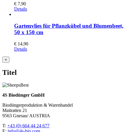
€
7,90
Details
Gartenvlies für Pflanzkübel und Blumenbeet,
50 x 150 cm
€
14,90
Details
Close
×
product
quick
Titel
view
4S Biodünger GmbH
Biodüngerproduktion & Warenhandel
Maitratten 21
9563 Gnesau/ AUSTRIA
T:
+43 (0) 664 44 24 677
E:
info@4s-bio.com