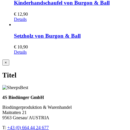
Kinderhandschaufel von Burgon & Ball
€
12,90
Details
Setzholz von Burgon & Ball
€
10,90
Details
Close
×
product
quick
Titel
view
4S Biodünger GmbH
Biodüngerproduktion & Warenhandel
Maitratten 21
9563 Gnesau/ AUSTRIA
T:
+43 (0) 664 44 24 677