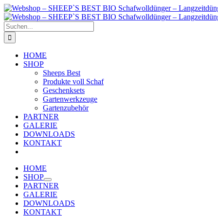
Zum
Inhalt
springen
Suche
nach:
HOME
SHOP
Sheeps Best
Produkte voll Schaf
Geschenksets
Gartenwerkzeuge
Gartenzubehör
PARTNER
GALERIE
DOWNLOADS
KONTAKT
HOME
SHOP
PARTNER
GALERIE
DOWNLOADS
KONTAKT